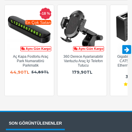
-18 %
En Çok Satan
Aynı Gün Kargo
Aynı Gün Kargo
Aç Kapa Fosforlu Araç
360 Derece Ayarlanabilir
Gigabit R
Park Numaratörü
Vantuzlu Araç İçi Telefon
CAT5e 
Parkmatik
Tutucu
Ethernet
A
44,90TL
179,90TL
54,89TL
36
SON GÖRÜNTÜLENENLER