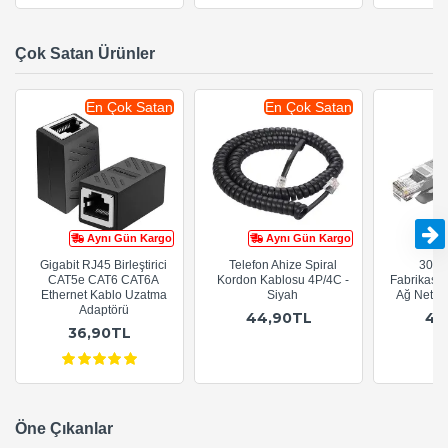
Çok Satan Ürünler
En Çok Satan
En Çok Satan
Aynı Gün Kargo
Aynı Gün Kargo
Gigabit RJ45 Birleştirici
Telefon Ahize Spiral
30cm
CAT5e CAT6 CAT6A
Kordon Kablosu 4P/4C -
Fabrikasy
Ethernet Kablo Uzatma
Siyah
Ağ Netwo
Adaptörü
44,90TL
44
36,90TL
Öne Çıkanlar