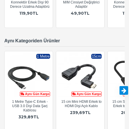
Konnektör Erkek Dişi 90
M/M Cinsiyet Değiştirici
Konnektör
Derece Uzatma Adaptörü
Adaptör
Derece U
119,90TL
49,90TL
11
Aynı Kategoriden Ürünler
1 Metre
15cm
Aynı Gün Kargo
Aynı Gün Kargo
1 Metre Type-C Erkek -
15 cm Mini HDMI Erkek to
15 cm Sağ 
USB 3.0 Dişi Data Şarj
HDMI Dişi Açılı Kablo
Erkek to 
Kablosu
239,69TL
20
329,89TL