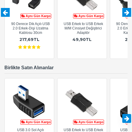
Aynı Gün Kargo
Aynı Gün Kargo
90 Derece Dik Açılı USB
USB Erkek to USB Erkek
90 Derece
2.0 Erkek-Dişi Uzatma
M/M Cinsiyet Değiştirici
2.0 Erkek
Kablosu 30cm
Adaptör
Kabl
217,69TL
49,90TL
21
Birlikte Satın Alınanlar
Aynı Gün Kargo
Aynı Gün Kargo
USB 3.0 Sol Açılı
USB Erkek to USB Erkek
USB 3.0