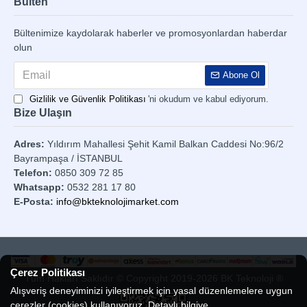
Bülten
Bültenimize kaydolarak haberler ve promosyonlardan haberdar
olun
Abone Ol
Gizlilik ve Güvenlik Politikası
'ni okudum ve kabul ediyorum.
Bize Ulaşın
Adres:
Yıldırım Mahallesi Şehit Kamil Balkan Caddesi No:96/2
Bayrampaşa / İSTANBUL
Telefon:
0850 309 72 85
Whatsapp:
0532 281 17 80
E-Posta:
info@bkteknolojimarket.com
Çerez Politikası
Tüm Hakları Saklıdır © Copyright 2019-2026 BK Teknoloji ®
Alışveriş deneyiminizi iyileştirmek için yasal düzenlemelere uygun
çerezler (cookies) kullanıyoruz. Detaylı bilgiye