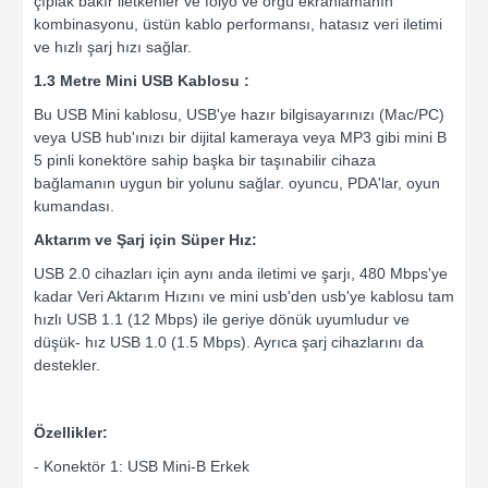
çıplak bakır iletkenler ve folyo ve örgü ekranlamanın
kombinasyonu, üstün kablo performansı, hatasız veri iletimi
ve hızlı şarj hızı sağlar.
1.3 Metre Mini USB Kablosu :
Bu USB Mini kablosu, USB'ye hazır bilgisayarınızı (Mac/PC)
veya USB hub'ınızı bir dijital kameraya veya MP3 gibi mini B
5 pinli konektöre sahip başka bir taşınabilir cihaza
bağlamanın uygun bir yolunu sağlar. oyuncu, PDA'lar, oyun
kumandası.
Aktarım ve Şarj için Süper Hız:
USB 2.0 cihazları için aynı anda iletimi ve şarjı, 480 Mbps'ye
kadar Veri Aktarım Hızını ve mini usb'den usb'ye kablosu tam
hızlı USB 1.1 (12 Mbps) ile geriye dönük uyumludur ve
düşük- hız USB 1.0 (1.5 Mbps). Ayrıca şarj cihazlarını da
destekler.
Özellikler:
- Konektör 1: USB Mini-B Erkek