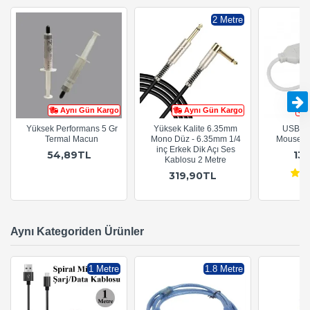
2 Metre
Aynı Gün Kargo
Aynı Gün Kargo
Yüksek Performans 5 Gr
Yüksek Kalite 6.35mm
USB to
Termal Macun
Mono Düz - 6.35mm 1/4
Mouse Çe
inç Erkek Dik Açı Ses
54,89TL
13
Kablosu 2 Metre
319,90TL
Aynı Kategoriden Ürünler
1 Metre
1.8 Metre