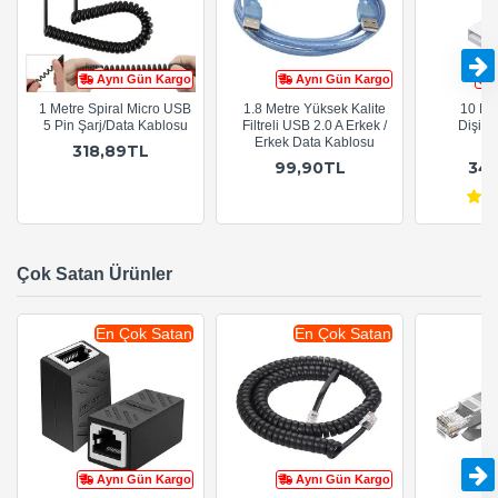
Aynı Gün Kargo
Aynı Gün Kargo
1 Metre Spiral Micro USB
1.8 Metre Yüksek Kalite
10 Me
5 Pin Şarj/Data Kablosu
Filtreli USB 2.0 A Erkek /
Dişi/E
Erkek Data Kablosu
K
318,89TL
99,90TL
34
Çok Satan Ürünler
En Çok Satan
En Çok Satan
Aynı Gün Kargo
Aynı Gün Kargo