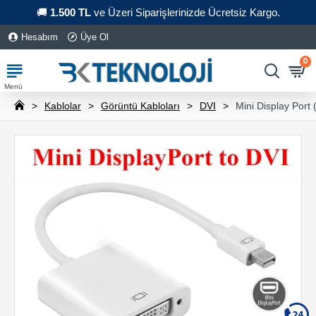
🚚
1.500 TL
ve Üzeri Siparişlerinizde Ücretsiz Kargo.
Hesabım
Üye Ol
0
Kablolar
Görüntü Kabloları
DVI
Mini Display Port