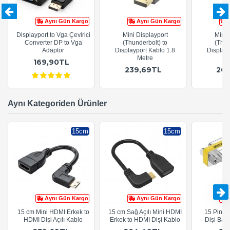
Aynı Gün Kargo
Aynı Gün Kargo
Displayport to Vga Çevirici
Mini Displayport
Mini 
Converter DP to Vga
(Thunderbolt) to
(Thun
Adaptör
Displayport Kablo 1.8
Displayp
Metre
169,90TL
239,69TL
20
Aynı Kategoriden Ürünler
15cm
15cm
Aynı Gün Kargo
Aynı Gün Kargo
15 cm Mini HDMI Erkek to
15 cm Sağ Açılı Mini HDMI
15 Pin D
HDMI Dişi Açılı Kablo
Erkek to HDMI Dişi Kablo
Dişi Bağl