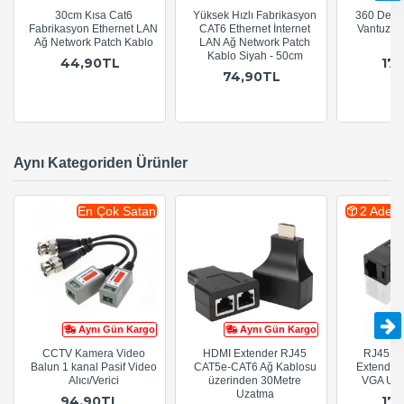
30cm Kısa Cat6
Yüksek Hızlı Fabrikasyon
360 Derec
Fabrikasyon Ethernet LAN
CAT6 Ethernet İnternet
Vantuzlu 
Ağ Network Patch Kablo
LAN Ağ Network Patch
Kablo Siyah - 50cm
44,90TL
17
74,90TL
Aynı Kategoriden Ürünler
En Çok Satan
2 Adet
Aynı Gün Kargo
Aynı Gün Kargo
CCTV Kamera Video
HDMI Extender RJ45
RJ45 Ca
Balun 1 kanal Pasif Video
CAT5e-CAT6 Ağ Kablosu
Extender 
Alıcı/Verici
üzerinden 30Metre
VGA Uza
Uzatma
94,90TL
17