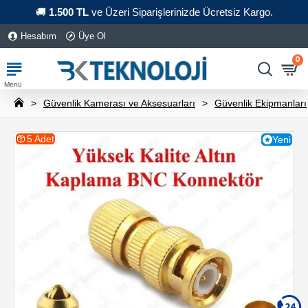
🚚
1.500 TL
ve Üzeri Siparişlerinizde Ücretsiz Kargo.
Hesabım
Üye Ol
0
Güvenlik Kamerası ve Aksesuarları
Güvenlik Ekipmanları
5 Adet
Yeni