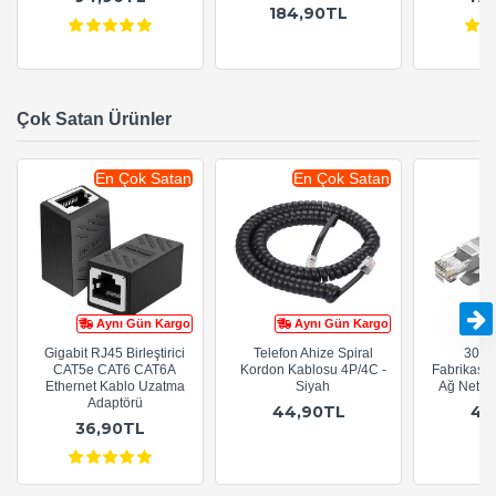
184,90TL
Çok Satan Ürünler
En Çok Satan
En Çok Satan
Aynı Gün Kargo
Aynı Gün Kargo
Gigabit RJ45 Birleştirici
Telefon Ahize Spiral
30cm
CAT5e CAT6 CAT6A
Kordon Kablosu 4P/4C -
Fabrikasy
Ethernet Kablo Uzatma
Siyah
Ağ Netwo
Adaptörü
44,90TL
44
36,90TL