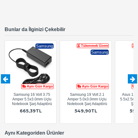
Bunlar da İlginizi Çekebilir
Samsung
Tükenmek Üzere
Samsung
Aynı Gün Kargo
Aynı Gün Kargo
Samsung 16 Volt 3.75
Samsung 19 Volt 2.1
Asus 19 V
Amper 5.5x3.0mm Uçlu
Amper 5.0x3.0mm Uçlu
5.5x2.5mm
Notebook Şarj Adaptörü
Notebook Şarj Adaptörü
Şarj
665,39TL
549,90TL
59
Aynı Kategoriden Ürünler