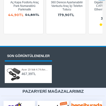
Aç Kapa Fosforlu Araç
360 Derece Ayarlanabilir
Gigabit R
Park Numaratörü
Vantuzlu Araç İçi Telefon
CAT5e 
Parkmatik
Tutucu
Ethernet
A
44,90TL
179,90TL
54,89TL
36
SON GÖRÜNTÜLENENLER
Acer 19 Volt 4.74 Amper 5.5x2.1mm Uçlu Notebook Şarj Adaptörü
467,39TL
PAZARYERİ MAĞAZALARIMIZ