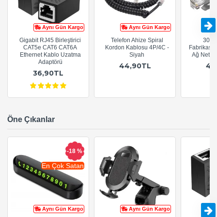
Aynı Gün Kargo
Aynı Gün Kargo
Gigabit RJ45 Birleştirici
Telefon Ahize Spiral
30cm
CAT5e CAT6 CAT6A
Kordon Kablosu 4P/4C -
Fabrikasy
Ethernet Kablo Uzatma
Siyah
Ağ Netwo
Adaptörü
44,90TL
44
36,90TL
Öne Çıkanlar
-18 %
En Çok Satan
Aynı Gün Kargo
Aynı Gün Kargo