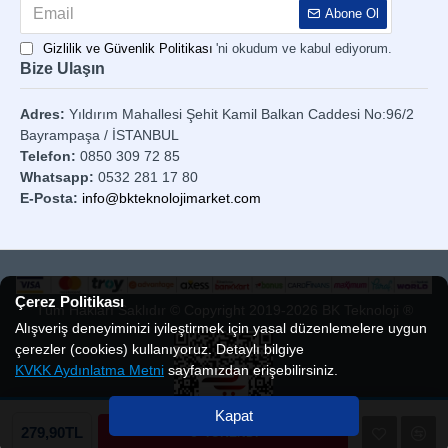
Abone Ol
Gizlilik ve Güvenlik Politikası
'ni okudum ve kabul ediyorum.
Bize Ulaşın
Adres:
Yıldırım Mahallesi Şehit Kamil Balkan Caddesi No:96/2
Bayrampaşa / İSTANBUL
Telefon:
0850 309 72 85
Whatsapp:
0532 281 17 80
E-Posta:
info@bkteknolojimarket.com
Çerez Politikası
Tüm Hakları Saklıdır © Copyright 2019-2026 BK Teknoloji ®
Alışveriş deneyiminizi iyileştirmek için yasal düzenlemelere uygun
çerezler (cookies) kullanıyoruz. Detaylı bilgiye
KVKK Aydınlatma Metni
sayfamızdan erişebilirsiniz.
Kapat
TÜKENDİ