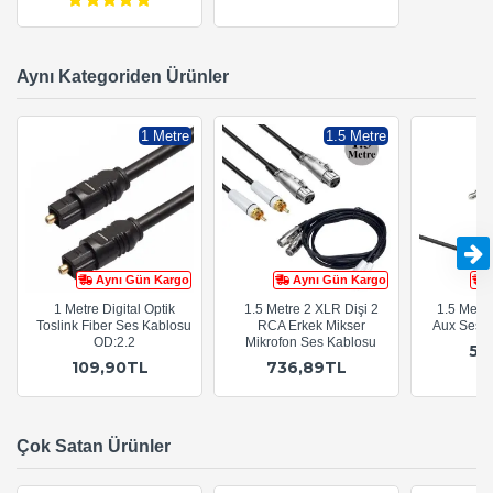
Aynı Kategoriden Ürünler
1 Metre
1.5 Metre
Aynı Gün Kargo
Aynı Gün Kargo
1 Metre Digital Optik
1.5 Metre 2 XLR Dişi 2
1.5 Metr
Toslink Fiber Ses Kablosu
RCA Erkek Mikser
Aux Ses 
OD:2.2
Mikrofon Ses Kablosu
54
109,90TL
736,89TL
Çok Satan Ürünler