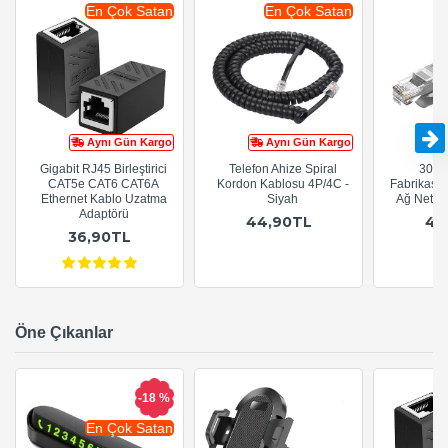
En Çok Satan
En Çok Satan
Aynı Gün Kargo
Aynı Gün Kargo
Gigabit RJ45 Birleştirici
Telefon Ahize Spiral
30cm
CAT5e CAT6 CAT6A
Kordon Kablosu 4P/4C -
Fabrikasy
Ethernet Kablo Uzatma
Siyah
Ağ Netwo
Adaptörü
44,90TL
44
36,90TL
Öne Çıkanlar
-18 %
En Çok Satan