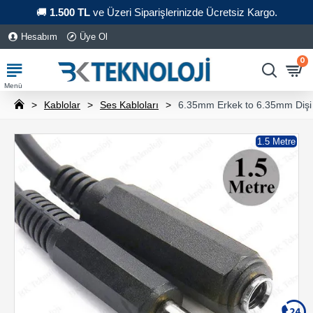
🚚
1.500 TL
ve Üzeri Siparişlerinizde Ücretsiz Kargo.
Hesabım
Üye Ol
0
Kablolar
Ses Kabloları
6.35mm Erkek to 6.35mm Dişi 
1.5 Metre