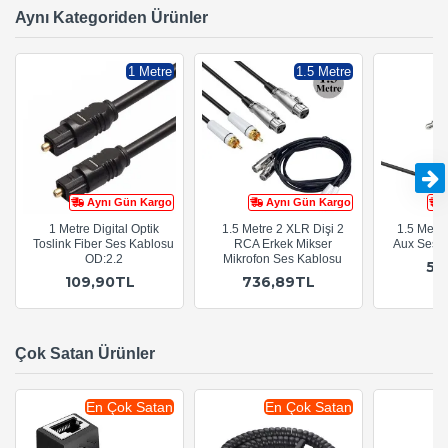
Aynı Kategoriden Ürünler
1 Metre
1.5 Metre
Aynı Gün Kargo
Aynı Gün Kargo
1 Metre Digital Optik
1.5 Metre 2 XLR Dişi 2
1.5 Metr
Toslink Fiber Ses Kablosu
RCA Erkek Mikser
Aux Ses 
OD:2.2
Mikrofon Ses Kablosu
54
109,90TL
736,89TL
Çok Satan Ürünler
En Çok Satan
En Çok Satan