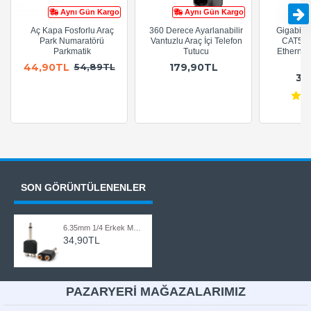
Aynı Gün Kargo
Aynı Gün Kargo
Aç Kapa Fosforlu Araç
360 Derece Ayarlanabilir
Gigabit R
Park Numaratörü
Vantuzlu Araç İçi Telefon
CAT5e 
Parkmatik
Tutucu
Ethernet
A
44,90TL
179,90TL
54,89TL
36
SON GÖRÜNTÜLENENLER
6.35mm 1/4 Erkek Mono - 2RCA Dişi Çevirici Adaptör
34,90TL
PAZARYERİ MAĞAZALARIMIZ