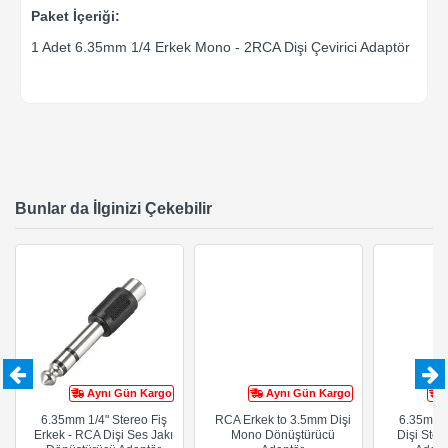
Paket İçeriği:
1 Adet 6.35mm 1/4 Erkek Mono - 2RCA Dişi Çevirici Adaptör
Bunlar da İlginizi Çekebilir
Aynı Gün Kargo
Aynı Gün Kargo
6.35mm 1/4" Stereo Fiş
RCA Erkek to 3.5mm Dişi
6.35mm 
Erkek - RCA Dişi Ses Jakı
Mono Dönüştürücü
Dişi Ster