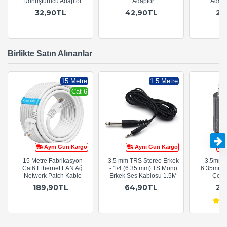
Dönüştürücü Adaptör
Adaptör
Adaptö
32,90TL
42,90TL
29
Birlikte Satın Alınanlar
15 Metre
1.5 Metre
Cat 6
Aynı Gün Kargo
Aynı Gün Kargo
15 Metre Fabrikasyon
3.5 mm TRS Stereo Erkek
3.5mm S
Cat6 Ethernet LAN Ağ
- 1/4 (6.35 mm) TS Mono
6.35mm S
Network Patch Kablo
Erkek Ses Kablosu 1.5M
Çevir
189,90TL
64,90TL
29