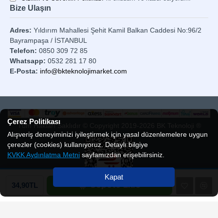
Bize Ulaşın
Adres:
Yıldırım Mahallesi Şehit Kamil Balkan Caddesi No:96/2
Bayrampaşa / İSTANBUL
Telefon:
0850 309 72 85
Whatsapp:
0532 281 17 80
E-Posta:
info@bkteknolojimarket.com
Çerez Politikası
Tüm Hakları Saklıdır © Copyright 2019-2026 BK Teknoloji ®
Alışveriş deneyiminizi iyileştirmek için yasal düzenlemelere uygun
çerezler (cookies) kullanıyoruz. Detaylı bilgiye
KVKK Aydınlatma Metni
sayfamızdan erişebilirsiniz.
Kapat
Sepete Ekle