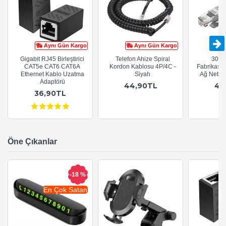
Aynı Gün Kargo
Aynı Gün Kargo
Gigabit RJ45 Birleştirici
Telefon Ahize Spiral
30cm
CAT5e CAT6 CAT6A
Kordon Kablosu 4P/4C -
Fabrikasy
Ethernet Kablo Uzatma
Siyah
Ağ Netwo
Adaptörü
44,90TL
44
36,90TL
Öne Çıkanlar
-18 %
En Çok Satan