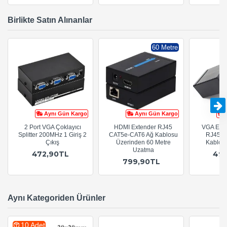
Birlikte Satın Alınanlar
60 Metre
Aynı Gün Kargo
Aynı Gün Kargo
2 Port VGA Çoklayıcı
HDMI Extender RJ45
VGA Exte
Splitter 200MHz 1 Giriş 2
CAT5e-CAT6 Ağ Kablosu
RJ45 C
Çıkış
Üzerinden 60 Metre
Kablosu
Uzatma
472,90TL
49
799,90TL
Aynı Kategoriden Ürünler
10 Adet