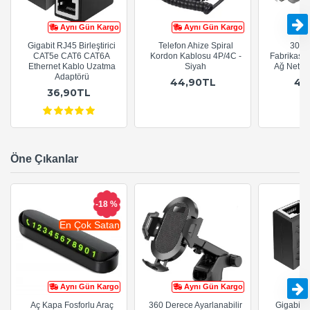
Aynı Gün Kargo
Aynı Gün Kargo
Gigabit RJ45 Birleştirici
Telefon Ahize Spiral
30cm
CAT5e CAT6 CAT6A
Kordon Kablosu 4P/4C -
Fabrikasy
Ethernet Kablo Uzatma
Siyah
Ağ Netwo
Adaptörü
44,90TL
44
36,90TL
Öne Çıkanlar
-18 %
En Çok Satan
Aynı Gün Kargo
Aynı Gün Kargo
Aç Kapa Fosforlu Araç
360 Derece Ayarlanabilir
Gigabit R