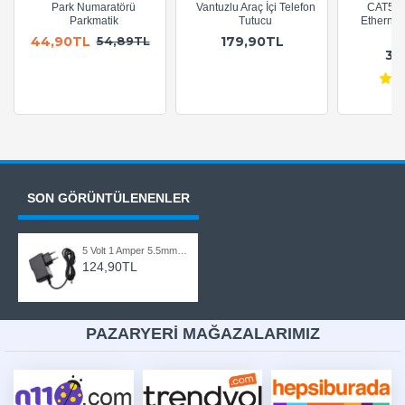
Park Numaratörü
Vantuzlu Araç İçi Telefon
CAT5e 
Parkmatik
Tutucu
Ethernet
A
44,90TL
179,90TL
54,89TL
36
SON GÖRÜNTÜLENENLER
5 Volt 1 Amper 5.5mm x 2.5mm / 2.1mm Uçlu 5V 1A Adaptör
124,90TL
PAZARYERİ MAĞAZALARIMIZ