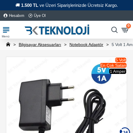
🚚
1.500 TL
ve Üzeri Siparişlerinizde Ücretsiz Kargo.
Hesabım
Üye Ol
0
Bilgisayar Aksesuarları
Notebook Adaptör
5 Volt 1 A
5 Volt
En Çok Satan
1 Amper