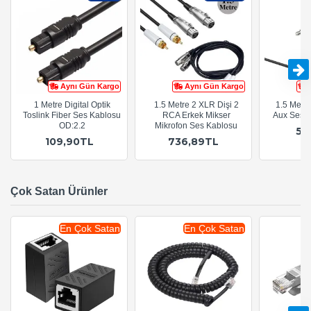
Aynı Gün Kargo
Aynı Gün Kargo
1 Metre Digital Optik
1.5 Metre 2 XLR Dişi 2
1.5 Metr
Toslink Fiber Ses Kablosu
RCA Erkek Mikser
Aux Ses 
OD:2.2
Mikrofon Ses Kablosu
54
109,90TL
736,89TL
Çok Satan Ürünler
En Çok Satan
En Çok Satan