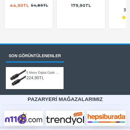
A
44,90TL
179,90TL
54,89TL
36
SON GÖRÜNTÜLENENLER
5 Metre Digital Optik Toslink Fiber Ses Kablosu OD:2.2
224,90TL
PAZARYERİ MAĞAZALARIMIZ