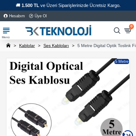
🚚
1.500 TL
ve Üzeri Siparişlerinizde Ücretsiz Kargo.
Hesabım
Üye Ol
0
Kablolar
Ses Kabloları
5 Metre Digital Optik Toslink 
5 Metre