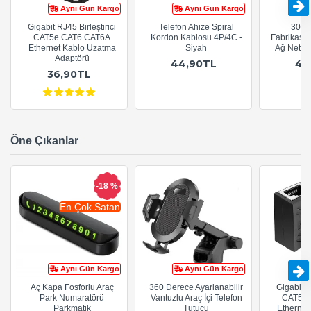
Aynı Gün Kargo
Aynı Gün Kargo
Gigabit RJ45 Birleştirici
Telefon Ahize Spiral
30cm
CAT5e CAT6 CAT6A
Kordon Kablosu 4P/4C -
Fabrikasy
Ethernet Kablo Uzatma
Siyah
Ağ Netwo
Adaptörü
44,90TL
44
36,90TL
Öne Çıkanlar
-18 %
En Çok Satan
Aynı Gün Kargo
Aynı Gün Kargo
Aç Kapa Fosforlu Araç
360 Derece Ayarlanabilir
Gigabit R
Park Numaratörü
Vantuzlu Araç İçi Telefon
CAT5e 
Parkmatik
Tutucu
Ethernet