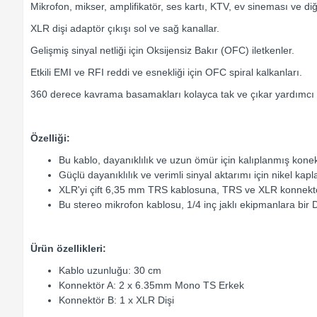
Mikrofon, mikser, amplifikatör, ses kartı, KTV, ev sineması ve di
XLR dişi adaptör çıkışı sol ve sağ kanallar.
Gelişmiş sinyal netliği için Oksijensiz Bakır (OFC) iletkenler.
Etkili EMI ve RFI reddi ve esnekliği için OFC spiral kalkanları.
360 derece kavrama basamakları kolayca tak ve çıkar yardımcı ol
Özelliği:
Bu kablo, dayanıklılık ve uzun ömür için kalıplanmış konekt
Güçlü dayanıklılık ve verimli sinyal aktarımı için nikel kapl
XLR'yi çift 6,35 mm TRS kablosuna, TRS ve XLR konnekt
Bu stereo mikrofon kablosu, 1/4 inç jaklı ekipmanlara bir
Ürün özellikleri:
Kablo uzunluğu: 30 cm
Konnektör A: 2 x 6.35mm Mono TS Erkek
Konnektör B: 1 x XLR Dişi