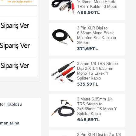
''6.35mm Mono Erkek
TRS Y Kablo - 3 Metre
499,90TL
3 Pin XLR Dişi to
6.35mm Mono Erkek
Mikrofon Ses Kablosu
3Metre
371,69TL
3.5mm 1/8 TRS Stereo
Dişi 2 X 1/4 6.35mm
Mono TS Erkek Y
Splitter Kablo
535,59TL
3 Metre 6.35mm 1/4
TRS Stereo to
tör Kablosu
2x6.35mm TS Mono Y
Splitter Kablo
648,89TL
pmanlarına
3-Pin XLR Dişi to 2 x 1/4