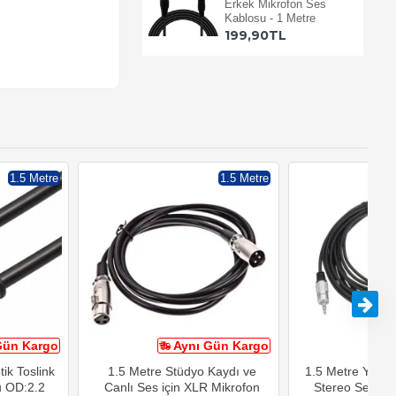
Erkek Mikrofon Ses
Kablosu - 1 Metre
199,90TL
1.5 Metre
1.5 Metre
Gün Kargo
Aynı Gün Kargo
A
tik Toslink
1.5 Metre Stüdyo Kaydı ve
1.5 Metre Yükse
u OD:2.2
Canlı Ses için XLR Mikrofon
Stereo Ses Uz