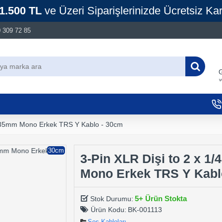
1.500 TL
ve Üzeri Siparişlerinizde Ücretsiz Ka
 309 72 85
G
v
'6.35mm Mono Erkek TRS Y Kablo - 30cm
30cm
3-Pin XLR Dişi to 2 x 1/
Mono Erkek TRS Y Kabl
5+ Ürün Stokta
Stok Durumu:
Ürün Kodu:
BK-001113
Ses Kabloları