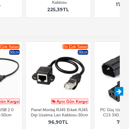
Kablosu
L
179,
225,39TL
 Çok Satan
En Çok Satan
50cm
30cm
Gün Kargo
Aynı Gün Kargo
A
 USB 2.0
Panel Montaj RJ45 Erkek RJ45
PC Güç Uzatma
u-50cm
Dişi Uzatma Lan Kablosu-30cm
C13 3X0.75mm
96,90TL
79,9