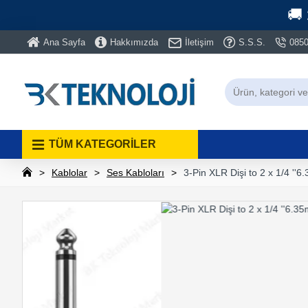
🚚
Ana Sayfa
Hakkımızda
İletişim
S.S.S.
0850
TÜM KATEGORİLER
Kablolar
Ses Kabloları
3-Pin XLR Dişi to 2 x 1/4 '