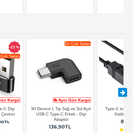
En Çok Satan
-23 %
 Çok Satan
Gün Kargo
Aynı Gün Kargo
A
e-C Dişi
90 Derece L Tip Sağ ve Sol Açılı
Type-C to USB-
Çevirici
USB C Type-C Erkek - Dişi
Kablosu 1
Adaptör
82,9
90TL
136,90TL