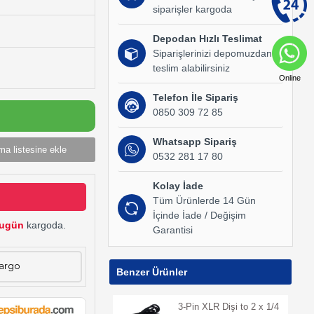
siparişler kargoda
Depodan Hızlı Teslimat
Siparişlerinizi depomuzdan
teslim alabilirsiniz
Online
Telefon İle Sipariş
0850 309 72 85
Whatsapp Sipariş
ma listesine ekle
0532 281 17 80
Kolay İade
Tüm Ürünlerde 14 Gün
İçinde İade / Değişim
ugün
kargoda.
Garantisi
Kargo
Benzer Ürünler
3-Pin XLR Dişi to 2 x 1/4