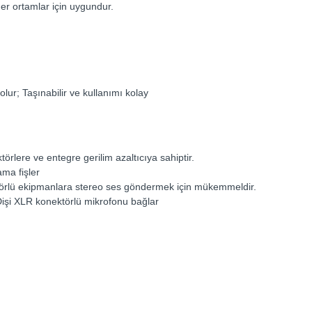
ğer ortamlar için uygundur.
ur; Taşınabilir ve kullanımı kolay
örlere ve entegre gerilim azaltıcıya sahiptir.
ama fişler
örlü ekipmanlara stereo ses göndermek için mükemmeldir.
 Dişi XLR konektörlü mikrofonu bağlar