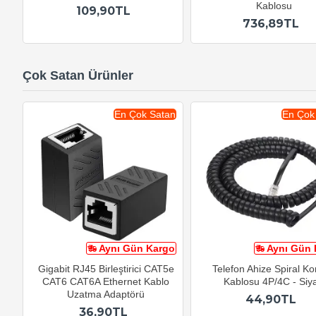
Kablosu
109,90TL
736,89TL
Çok Satan Ürünler
En Çok Satan
En Çok
Aynı Gün Kargo
Aynı Gün 
Gigabit RJ45 Birleştirici CAT5e
Telefon Ahize Spiral K
CAT6 CAT6A Ethernet Kablo
Kablosu 4P/4C - Siy
Uzatma Adaptörü
44,90TL
36,90TL