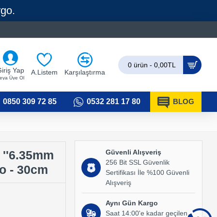
rgo.
0
0
0 ürün - 0,00TL
iriş Yap
A.Listem
Karşılaştırma
eya Üye Ol
0850 309 72 85
0532 281 17 80
BLOG
Güvenli Alışveriş
4 ''6.35mm
256 Bit SSL Güvenlik
o - 30cm
Sertifikası İle %100 Güvenli
Alışveriş
Aynı Gün Kargo
Saat 14:00'e kadar geçilen