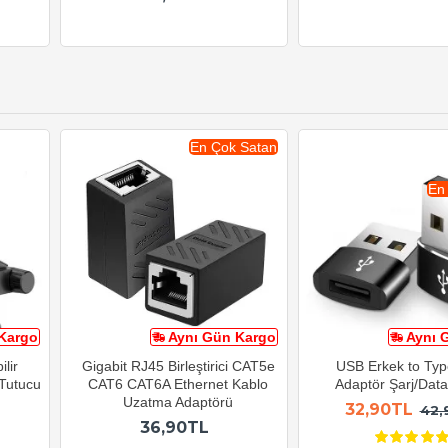
En Çok Satan
En
Kargo
Aynı Gün Kargo
Aynı 
lir
Gigabit RJ45 Birleştirici CAT5e
USB Erkek to Typ
 Tutucu
CAT6 CAT6A Ethernet Kablo
Adaptör Şarj/Data 
Uzatma Adaptörü
32,90TL
42,
36,90TL