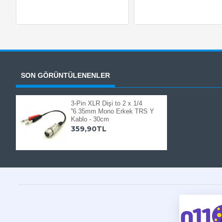
SON GÖRÜNTÜLENENLER
3-Pin XLR Dişi to 2 x 1/4
''6.35mm Mono Erkek TRS Y
Kablo - 30cm
359,90TL