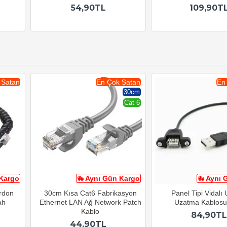
54,90TL
109,90T
 Satan
En Çok Satan
En
30cm
Cat 6
Kargo
Aynı Gün Kargo
Aynı 
ordon
30cm Kısa Cat6 Fabrikasyon
Panel Tipi Vidalı
ah
Ethernet LAN Ağ Network Patch
Uzatma Kablos
Kablo
84,90TL
44,90TL