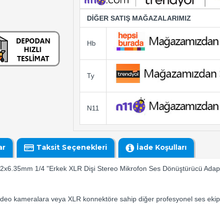
DİĞER SATIŞ MAĞAZALARIMIZ
Hb
Ty
N11
ar
Taksit Seçenekleri
İade Koşulları
, 2x6.35mm 1/4 "Erkek XLR Dişi Stereo Mikrofon Ses Dönüştürücü Adap
 video kameralara veya XLR konnektöre sahip diğer profesyonel ses eki