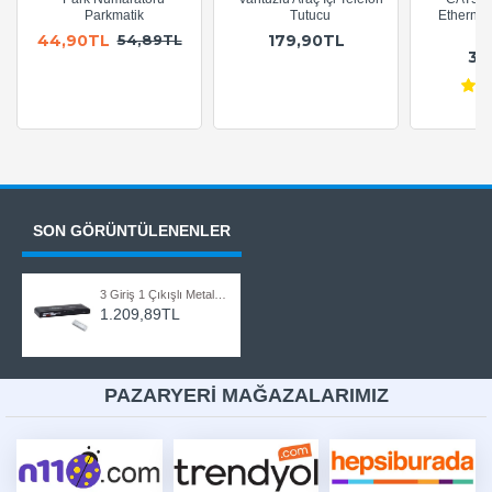
Parkmatik
Tutucu
Ethernet
A
44,90TL
179,90TL
54,89TL
36
SON GÖRÜNTÜLENENLER
3 Giriş 1 Çıkışlı Metal Kasa-Adaptörlü-Kumandalı HDMI Seçici Switch
1.209,89TL
PAZARYERİ MAĞAZALARIMIZ