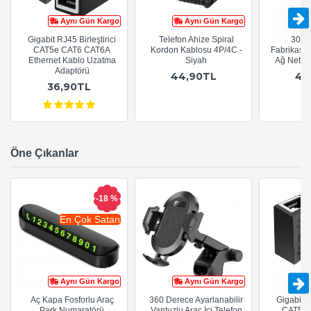
Aynı Gün Kargo
Aynı Gün Kargo
Gigabit RJ45 Birleştirici
Telefon Ahize Spiral
30cm
CAT5e CAT6 CAT6A
Kordon Kablosu 4P/4C -
Fabrikasy
Ethernet Kablo Uzatma
Siyah
Ağ Netwo
Adaptörü
44,90TL
44
36,90TL
Öne Çıkanlar
-18 %
En Çok Satan
Aynı Gün Kargo
Aynı Gün Kargo
Aç Kapa Fosforlu Araç
360 Derece Ayarlanabilir
Gigabit R
Park Numaratörü
Vantuzlu Araç İçi Telefon
CAT5e 