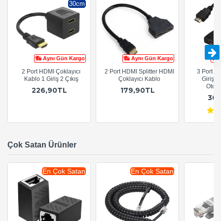
30cm
Aynı Gün Kargo
Aynı Gün Kargo
2 Port HDMI Çoklayıcı
2 Port HDMI Splitter HDMI
3 Port H
Kablo 1 Giriş 2 Çıkış
Çoklayıcı Kablo
Giriş 1
Otoma
226,90TL
179,90TL
30
Çok Satan Ürünler
En Çok Satan
En Çok Satan