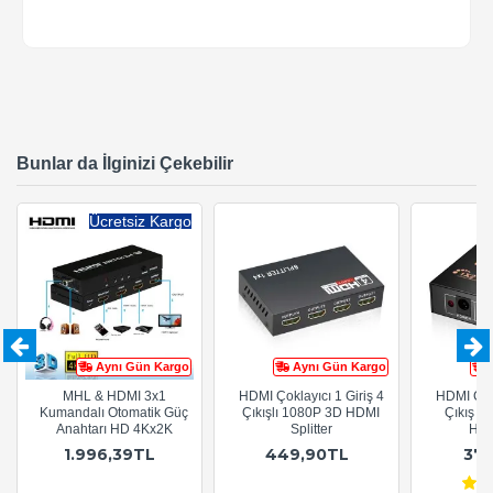
Bunlar da İlginizi Çekebilir
Ücretsiz Kargo
Aynı Gün Kargo
Aynı Gün Kargo
MHL & HDMI 3x1
HDMI Çoklayıcı 1 Giriş 4
HDMI Çokl
Kumandalı Otomatik Güç
Çıkışlı 1080P 3D HDMI
Çıkış 
Anahtarı HD 4Kx2K
Splitter
HDMI
1.996,39TL
449,90TL
37