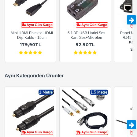
Aynı Gün Kargo
Aynı Gün Kargo
Mini HDMI Erkek to HDMI
5.1 3D USB Harici Ses
Panel Mon
Dişi Kablo - 15cm
Kartı Ses+Mikrofon
RJ45 Di
Kab
179,90TL
92,90TL
96
Aynı Kategoriden Ürünler
1 Metre
1.5 Metre
Aynı Gün Kargo
Aynı Gün Kargo