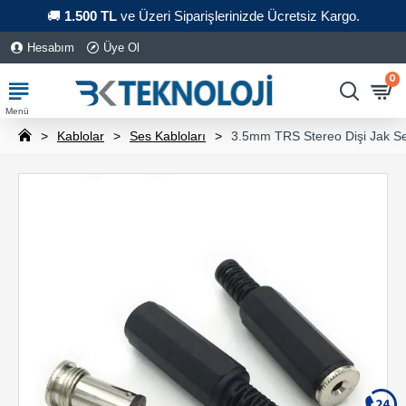
🚚
1.500 TL
ve Üzeri Siparişlerinizde Ücretsiz Kargo.
Hesabım
Üye Ol
0
Kablolar
Ses Kabloları
3.5mm TRS Stereo Dişi Jak Se