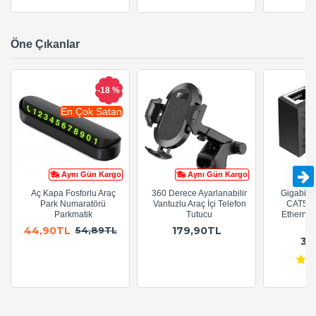
Öne Çıkanlar
-18 %
En Çok Satan
Aynı Gün Kargo
Aynı Gün Kargo
Aç Kapa Fosforlu Araç
360 Derece Ayarlanabilir
Gigabit R
Park Numaratörü
Vantuzlu Araç İçi Telefon
CAT5e 
Parkmatik
Tutucu
Ethernet
A
44,90TL
179,90TL
54,89TL
36