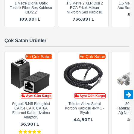
1 Metre Digital Optik
1.5 Metre 2 XLR Dişi 2
1.5 Metr
Toslink Fiber Ses Kablosu
RCA Erkek Mikser
Aux Ses 
OD:2.2
Mikrofon Ses Kablosu
54
109,90TL
736,89TL
Çok Satan Ürünler
En Çok Satan
En Çok Satan
Aynı Gün Kargo
Aynı Gün Kargo
Gigabit RJ45 Birleştirici
Telefon Ahize Spiral
30cm
CAT5e CAT6 CAT6A
Kordon Kablosu 4P/4C -
Fabrikasy
Ethernet Kablo Uzatma
Siyah
Ağ Netwo
Adaptörü
44,90TL
44
36,90TL