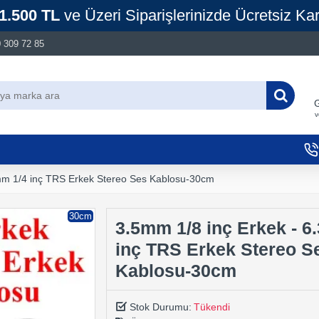
1.500 TL
ve Üzeri Siparişlerinizde Ücretsiz Ka
 309 72 85
G
v
mm 1/4 inç TRS Erkek Stereo Ses Kablosu-30cm
30cm
3.5mm 1/8 inç Erkek - 6
inç TRS Erkek Stereo S
Kablosu-30cm
Stok Durumu:
Tükendi