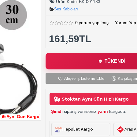
Ürün Kodu:
BK-001133
Ses Kabloları
0 yorum yapılmış.
-
Yorum Yap
161,59TL
TÜKENDİ
Alışveriş Listeme Ekle
Karşılaştır
Stoktan Aynı Gün Hızlı Kargo
Şimdi
sipariş verirseniz
yarın
kargoda.
Aynı Gün Kargo
HepsiJet Kargo
Aras 