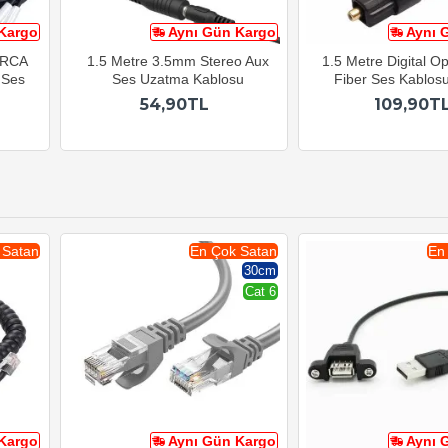
Kargo
Aynı Gün Kargo
Aynı 
2 RCA
1.5 Metre 3.5mm Stereo Aux
1.5 Metre Digital Op
 Ses
Ses Uzatma Kablosu
Fiber Ses Kablos
54,90TL
109,90T
 Satan
En Çok Satan
En
30cm
Cat 6
Kargo
Aynı Gün Kargo
Aynı 