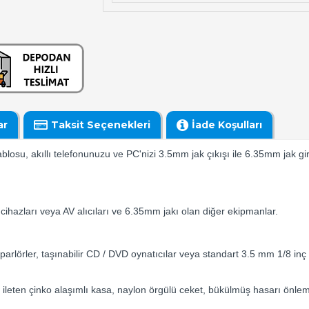
ar
Taksit Seçenekleri
İade Koşulları
su, akıllı telefonunuzu ve PC'nizi 3.5mm jak çıkışı ile 6.35mm jak giri
ı cihazları veya AV alıcıları ve 6.35mm jakı olan diğer ekipmanlar.
hoparlörler, taşınabilir CD / DVD oynatıcılar veya standart 3.5 mm 1/8 inç f
la ileten çinko alaşımlı kasa, naylon örgülü ceket, bükülmüş hasarı önl