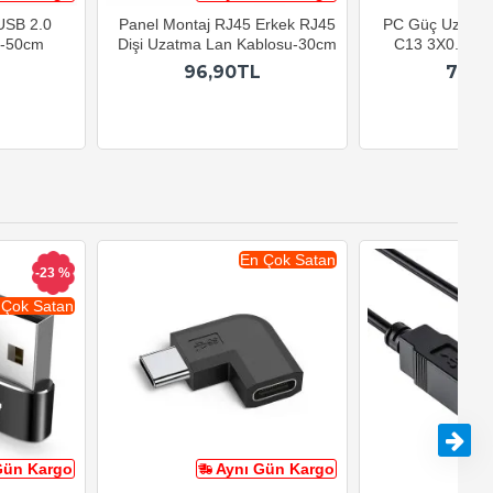
 USB 2.0
Panel Montaj RJ45 Erkek RJ45
PC Güç Uzatma
u-50cm
Dişi Uzatma Lan Kablosu-30cm
C13 3X0.75mm
96,90TL
79,9
En Çok Satan
-23 %
 Çok Satan
Gün Kargo
Aynı Gün Kargo
A