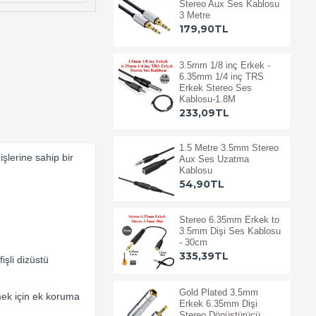
Stereo Aux Ses Kablosu
3 Metre
179,90TL
3.5mm 1/8 inç Erkek -
6.35mm 1/4 inç TRS
Erkek Stereo Ses
Kablosu-1.8M
233,09TL
1.5 Metre 3.5mm Stereo
şlerine sahip bir
Aux Ses Uzatma
Kablosu
54,90TL
Stereo 6.35mm Erkek to
3.5mm Dişi Ses Kablosu
- 30cm
335,39TL
işli dizüstü
Gold Plated 3.5mm
emek için ek koruma
Erkek 6.35mm Dişi
Stereo Dönüştürücü