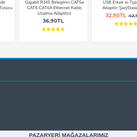
lir
Gigabit RJ45 Birleştirici CAT5e
USB Erkek to Typ
 Tutucu
CAT6 CAT6A Ethernet Kablo
Adaptör Şarj/Data 
Uzatma Adaptörü
32,90TL
42,
36,90TL
PAZARYERİ MAĞAZALARIMIZ