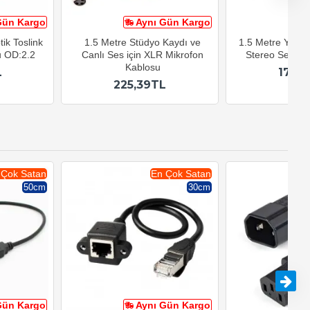
Gün Kargo
Aynı Gün Kargo
A
tik Toslink
1.5 Metre Stüdyo Kaydı ve
1.5 Metre Yükse
u OD:2.2
Canlı Ses için XLR Mikrofon
Stereo Ses Uz
Kablosu
L
179,
225,39TL
 Çok Satan
En Çok Satan
50cm
30cm
Gün Kargo
Aynı Gün Kargo
A