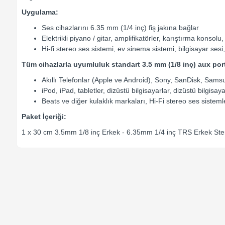
Uygulama:
Ses cihazlarını 6.35 mm (1/4 inç) fiş jakına bağlar
Elektrikli piyano / gitar, amplifikatörler, karıştırma konsolu
Hi-fi stereo ses sistemi, ev sinema sistemi, bilgisayar sesi
Tüm cihazlarla uyumluluk standart 3.5 mm (1/8 inç) aux port
Akıllı Telefonlar (Apple ve Android), Sony, SanDisk, Sam
iPod, iPad, tabletler, dizüstü bilgisayarlar, dizüstü bilgis
Beats ve diğer kulaklık markaları, Hi-Fi stereo ses sistemle
Paket İçeriği:
1 x 30 cm 3.5mm 1/8 inç Erkek - 6.35mm 1/4 inç TRS Erkek St