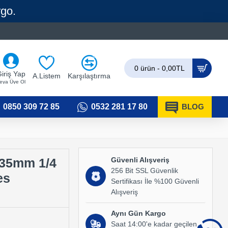
rgo.
0
0
0 ürün - 0,00TL
iriş Yap
A.Listem
Karşılaştırma
eya Üye Ol
0850 309 72 85
0532 281 17 80
BLOG
Güvenli Alışveriş
.35mm 1/4
256 Bit SSL Güvenlik
es
Sertifikası İle %100 Güvenli
Alışveriş
Aynı Gün Kargo
Saat 14:00'e kadar geçilen