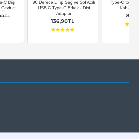
e-C Dişi
90 Derece L Tip Sağ ve Sol Açılı
Type-C to USB-
Çevirici
USB C Type-C Erkek - Dişi
Kablosu 1
Adaptör
82,9
90TL
136,90TL