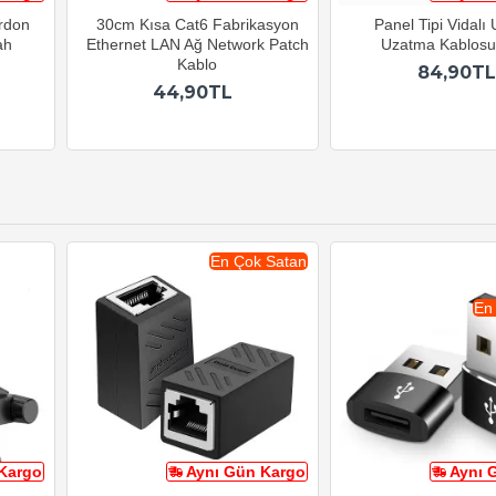
ordon
30cm Kısa Cat6 Fabrikasyon
Panel Tipi Vidalı
ah
Ethernet LAN Ağ Network Patch
Uzatma Kablos
Kablo
84,90TL
44,90TL
En Çok Satan
En
Kargo
Aynı Gün Kargo
Aynı 