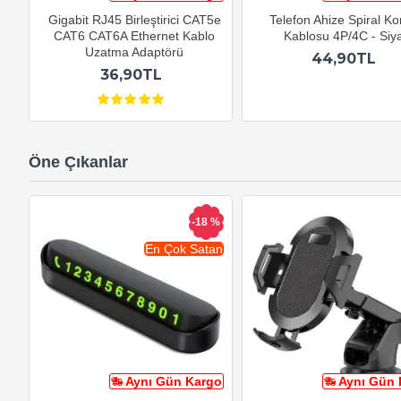
Gigabit RJ45 Birleştirici CAT5e
Telefon Ahize Spiral K
CAT6 CAT6A Ethernet Kablo
Kablosu 4P/4C - Siy
Uzatma Adaptörü
44,90TL
36,90TL
Öne Çıkanlar
-18 %
En Çok Satan
Aynı Gün Kargo
Aynı Gün 