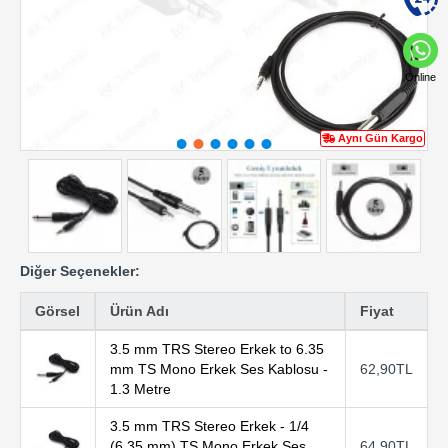
Online
Aynı Gün Kargo
Diğer Seçenekler:
Görsel
Ürün Adı
Fiyat
3.5 mm TRS Stereo Erkek to 6.35
mm TS Mono Erkek Ses Kablosu -
62,90TL
1.3 Metre
3.5 mm TRS Stereo Erkek - 1/4
(6.35 mm) TS Mono Erkek Ses
64,90TL