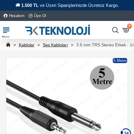
🚚
1.500 TL
ve Üzeri Siparişlerinizde Ücretsiz Kargo.
Hesabım
Üye Ol
0
Kablolar
Ses Kabloları
3.5 mm TRS Stereo Erkek - 1/
5 Metre