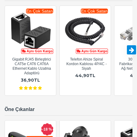
En Çok Satan
En Çok Satan
Aynı Gün Kargo
Aynı Gün Kargo
Gigabit RJ45 Birleştirici
Telefon Ahize Spiral
30cm
CAT5e CAT6 CAT6A
Kordon Kablosu 4P/4C -
Fabrikasy
Ethernet Kablo Uzatma
Siyah
Ağ Netwo
Adaptörü
44,90TL
44
36,90TL
Öne Çıkanlar
-18 %