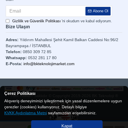
Abone Ol
Gizlilik ve Güvenlik Politikası
'ni okudum ve kabul ediyorum.
Bize Ulaşın
Adres:
Yıldırım Mahallesi Şehit Kamil Balkan Caddesi No:96/2
Bayrampaşa / İSTANBUL
Telefon:
0850 309 72 85
Whatsapp:
0532 281 17 80
E-Posta:
info@bkteknolojimarket.com
Çerez Politikası
Tüm Hakları Saklıdır © Copyright 2019-2026 BK Teknoloji ®
Alışveriş deneyiminizi iyileştirmek için yasal düzenlemelere uygun
çerezler (cookies) kullanıyoruz. Detaylı bilgiye
KVKK Aydınlatma Metni
sayfamızdan erişebilirsiniz.
Kapat