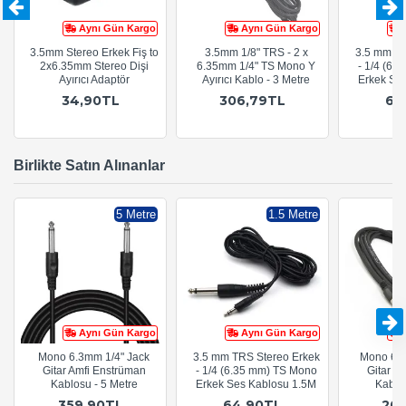
Aynı Gün Kargo
Aynı Gün Kargo
3.5mm Stereo Erkek Fiş to
3.5mm 1/8" TRS - 2 x
3.5 mm TR
2x6.35mm Stereo Dişi
6.35mm 1/4" TS Mono Y
- 1/4 (6.
Ayırıcı Adaptör
Ayırıcı Kablo - 3 Metre
Erkek Se
34,90TL
306,79TL
64
Birlikte Satın Alınanlar
5 Metre
1.5 Metre
Aynı Gün Kargo
Aynı Gün Kargo
Mono 6.3mm 1/4" Jack
3.5 mm TRS Stereo Erkek
Mono 6.3
Gitar Amfi Enstrüman
- 1/4 (6.35 mm) TS Mono
Gitar A
Kablosu - 5 Metre
Erkek Ses Kablosu 1.5M
Kablos
359,90TL
64,90TL
20