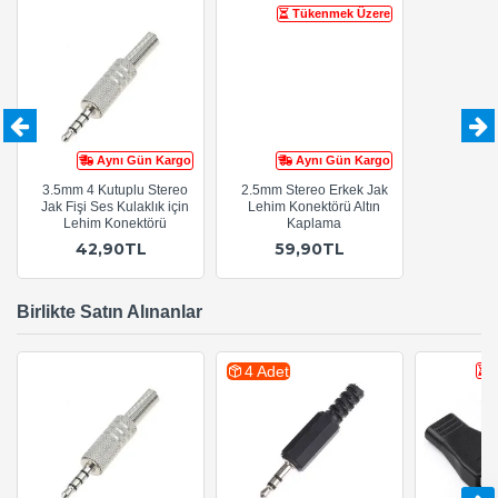
Tükenmek Üzere
Aynı Gün Kargo
Aynı Gün Kargo
3.5mm 4 Kutuplu Stereo
2.5mm Stereo Erkek Jak
Jak Fişi Ses Kulaklık için
Lehim Konektörü Altın
Lehim Konektörü
Kaplama
42,90TL
59,90TL
Birlikte Satın Alınanlar
4 Adet