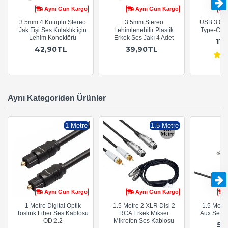
Aynı Gün Kargo
Aynı Gün Kargo
3.5mm 4 Kutuplu Stereo
3.5mm Stereo
USB 3.0 E
Jak Fişi Ses Kulaklık için
Lehimlenebilir Plastik
Type-C Di
Lehim Konektörü
Erkek Ses Jakı 4 Adet
11
42,90TL
39,90TL
Aynı Kategoriden Ürünler
1 Metre
1.5 Metre
Aynı Gün Kargo
Aynı Gün Kargo
1 Metre Digital Optik
1.5 Metre 2 XLR Dişi 2
1.5 Metr
Toslink Fiber Ses Kablosu
RCA Erkek Mikser
Aux Ses 
OD:2.2
Mikrofon Ses Kablosu
54