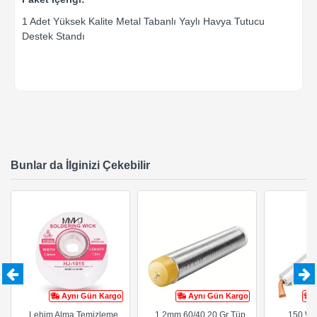
1 Adet Yüksek Kalite Metal Tabanlı Yaylı Havya Tutucu
Destek Standı
Bunlar da İlginizi Çekebilir
Aynı Gün Kargo
Aynı Gün Kargo
Lehim Alma Temizleme
1.2mm 60/40 20 Gr Tüp
150 Wa