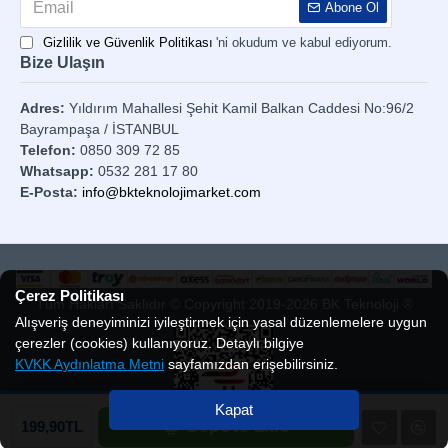
Abone Ol
Gizlilik ve Güvenlik Politikası
'ni okudum ve kabul ediyorum.
Bize Ulaşın
Adres:
Yıldırım Mahallesi Şehit Kamil Balkan Caddesi No:96/2
Bayrampaşa / İSTANBUL
Telefon:
0850 309 72 85
Whatsapp:
0532 281 17 80
E-Posta:
info@bkteknolojimarket.com
Çerez Politikası
Tüm Hakları Saklıdır © Copyright 2019-2026 BK Teknoloji ®
Alışveriş deneyiminizi iyileştirmek için yasal düzenlemelere uygun
çerezler (cookies) kullanıyoruz. Detaylı bilgiye
KVKK Aydınlatma Metni
sayfamızdan erişebilirsiniz.
Kapat
Sepete Ekle