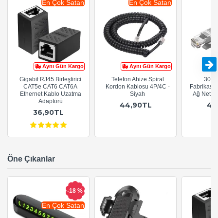
En Çok Satan
En Çok Satan
Aynı Gün Kargo
Aynı Gün Kargo
Gigabit RJ45 Birleştirici
Telefon Ahize Spiral
30cm
CAT5e CAT6 CAT6A
Kordon Kablosu 4P/4C -
Fabrikasy
Ethernet Kablo Uzatma
Siyah
Ağ Netwo
Adaptörü
44,90TL
44
36,90TL
Öne Çıkanlar
-18 %
En Çok Satan