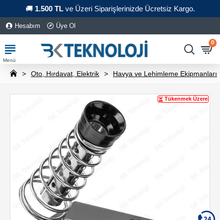
🚚
1.500 TL
ve Üzeri Siparişlerinizde Ücretsiz Kargo.
Hesabım
Üye Ol
0
Oto, Hırdavat, Elektrik
Havya ve Lehimleme Ekipmanları
Tükenmek Üzere