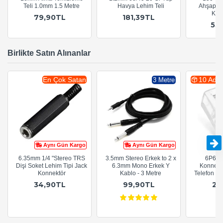
Teli 1.0mm 1.5 Metre
Havya Lehim Teli
Ahşap Sa
Kal
79,90TL
181,39TL
55
Birlikte Satın Alınanlar
En Çok Satan
10 Adet
3 Metre
Aynı Gün Kargo
Aynı Gün Kargo
6.35mm 1/4 "Stereo TRS
3.5mm Stereo Erkek to 2 x
6P6C R
Dişi Soket Lehim Tipi Jack
6.3mm Mono Erkek Y
Konnekt
Konnektör
Kablo - 3 Metre
Telefon Ka
34,90TL
99,90TL
29